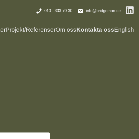
010 - 303 70 30
info@bridgeman.se
ter
Projekt/Referenser
Om oss
Kontakta oss
English